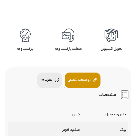
تحویل اکسپرس
ضمانت بازگشت وجه
بازگشت وجه
توضیحات تکمیلی
نظرات (0)
مشخصات
مس
جنس-محصول
سفید, قرمز
رنگ