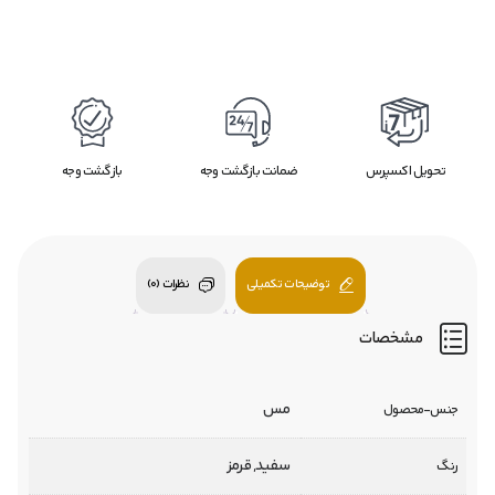
تحویل اکسپرس
ضمانت بازگشت وجه
بازگشت وجه
توضیحات تکمیلی
نظرات (0)
مشخصات
مس
جنس-محصول
سفید, قرمز
رنگ