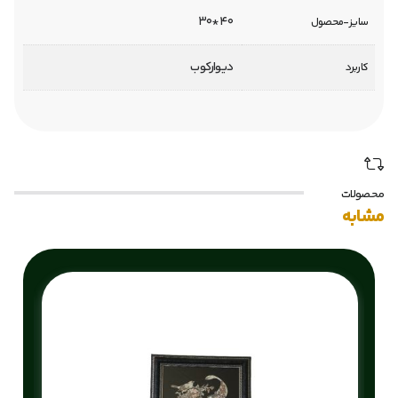
40*30
سایز-محصول
دیوارکوب
کاربرد
محصولات
مشابه