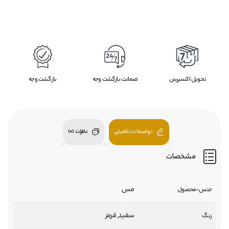
تحویل اکسپرس
ضمانت بازگشت وجه
بازگشت وجه
توضیحات تکمیلی
نظرات (0)
مشخصات
مس
جنس-محصول
سفید, قرمز
رنگ