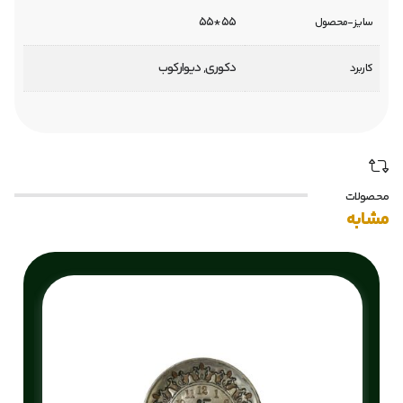
55*55
سایز-محصول
دکوری, دیوارکوب
کاربرد
محصولات
مشابه