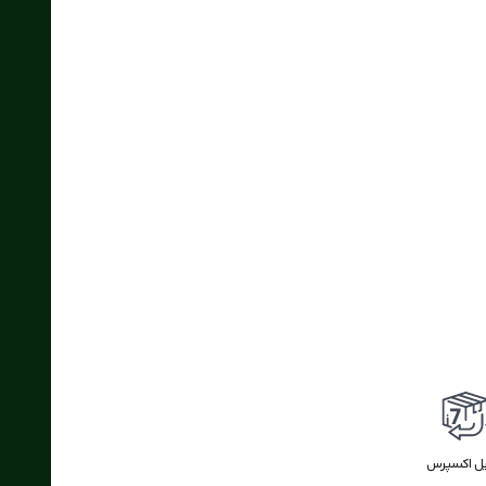
یل اکسپرس
ضمانت بازگشت وجه
بازگشت وجه
اکسپرس