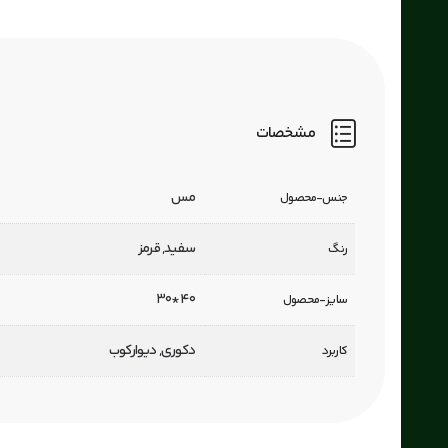
مشخصات
مس
جنس-محصول
سفید, قرمز
رنگ
40*30
سایز-محصول
دکوری, دیوارکوب
کاربرد