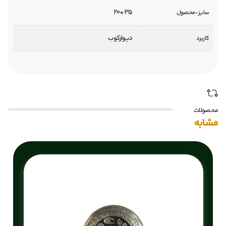
35*20
سایز-محصول
دیوارکوب
کاربرد
محصولات
مشابه