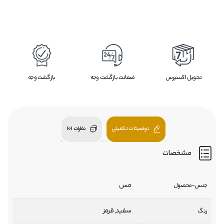
تحویل اکسپرس
ضمانت بازگشت وجه
بازگشت وجه
توضیحات تکمیلی
نظرات (0)
مشخصات
مس
جنس-محصول
سفید, قرمز
رنگ