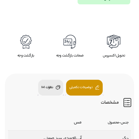
تحویل اکسپرس
ضمانت بازگشت وجه
بازگشت وجه
توضیحات تکمیلی
نظرات (0)
مشخصات
مس
جنس-محصول
آبی لاجوردی, سبز, صورتی
رنگ