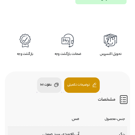
تحویل اکسپرس
ضمانت بازگشت وجه
بازگشت وجه
توضیحات تکمیلی
نظرات (0)
مشخصات
مس
جنس-محصول
آبی لاجوردی, سبز, صورتی
رنگ