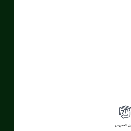
یل اکسپرس
ضمانت بازگشت وجه
بازگشت وجه
اکسپرس