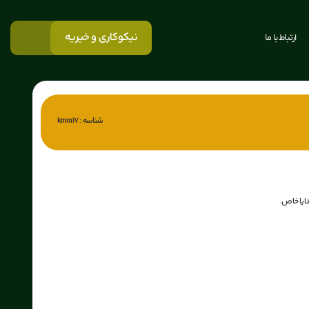
نیکوکاری و خیریه
ارتباط با ما
شناسه : kmm17
ایا خاص.