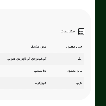
مشخصات
مس, مشبک
جنس-محصول
آبی فیروزه‌ای, آبی لاجوردی, صورتی
رنگ
25 سانتی
سایز-محصول
دیوارکوب
کاربرد