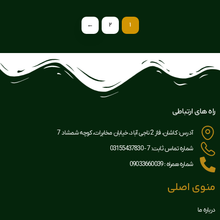
←
2
1
راه های ارتباطی
آدرس: کاشان، فاز 2 ناجی آباد، خیابان مخابرات، کوچه شمشاد 7
شماره تماس ثابت: 7 - 03155437830
شماره همراه : 09033660039
منوی اصلی
درباره ما