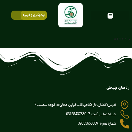
نیکوکاری و خیریه
بازدیدها: 0
راه های ارتباطی
آدرس: کاشان، فاز 2 ناجی آباد، خیابان مخابرات، کوچه شمشاد 7
شماره تماس ثابت: 7 - 03155437830
شماره همراه : 09033660039