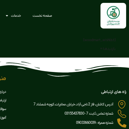
صفحه نخست
خدمات
[woodmart_wishlist]
بازدیدها: 0
من
راه های ارتباطی
درباره
ارتباط
آدرس: کاشان، فاز 2 ناجی آباد، خیابان مخابرات، کوچه شمشاد 7
سوال
شماره تماس ثابت: 7 - 03155437830
آموزش
شماره همراه : 09033660039