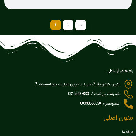
2
1
→
راه های ارتباطی
آدرس: کاشان، فاز 2 ناجی آباد، خیابان مخابرات، کوچه شمشاد 7
شماره تماس ثابت: 7 - 03155437830
شماره همراه : 09033660039
منوی اصلی
درباره ما