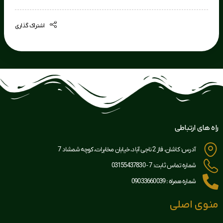
اشتراک گذاری
راه های ارتباطی
آدرس: کاشان، فاز 2 ناجی آباد، خیابان مخابرات، کوچه شمشاد 7
شماره تماس ثابت: 7 - 03155437830
شماره همراه : 09033660039
منوی اصلی