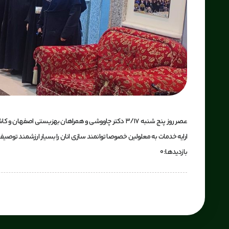
عصر روز پنج شنبه ۳/۱۷ دکتر چاووشی و همراهان بهزی
ارایه خدمات به معلولین خصوصا توانمند سازی انان را بسیار ارزشمند توصیف 
بازدیدها: 0