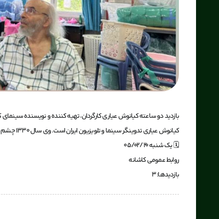
بازدید دو ساعته کیانوش عیاری کارگردان، تهیه کننده و نویسنده سینمای
کیانوش عیاری تدوینگر سینما و تلویزیون ایران است. وی سال ۱۳۳۰ چشم به جهان گشود. از مهمترین آثار کیانوش عیاری می‌توان به فعالیت در سریال روزگار قریب، فیلم خانه پدری و فیلم روز باشکوه اشاره کرد.
🗓 یک شنبه ۰۵/۰۲/۲۰
روابط عمومی کاشانه
بازدیدها: 3